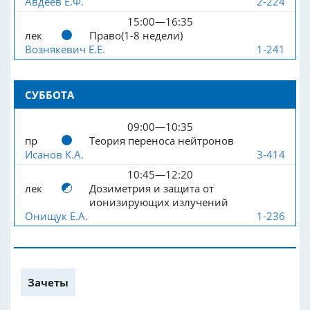
Авдеев Е.Ф.
2-224
15:00—16:35
лек
Право(1-8 недели)
Вознякевич Е.Е.
1-241
СУББОТА
09:00—10:35
пр
Теория переноса нейтронов
Исанов К.А.
3-414
10:45—12:20
лек
Дозиметрия и защита от
ионизирующих излучений
Онищук Е.А.
1-236
Зачеты