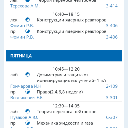
Терехова А.М.
3-414
16:40—18:15
лек
Конструкции ядерных реакторов
Фомин Р.В.
3-406
пр
Конструкции ядерных реакторов
Фомин Р.В.
3-406
ПЯТНИЦА
10:45—12:20
лаб
Дозиметрия и защита от
ионизирующих излучений- 1 п/г
Гончарова И.Н.
2-109
пр
Право(2,4,6,8 недели)
Вознякевич Е.Е.
3-301
12:30—14:05
лаб
Теория переноса нейтронов
Пузаков А.Ю.
С-307
пр
Механика жидкости и газа