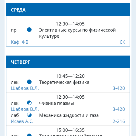
СРЕДА
12:30—14:05
пр
Элективные курсы по физической
культуре
Каф. ФВ
СК
ЧЕТВЕРГ
10:45—12:20
лек
Теоретическая физика
Шаблов В.Л.
3-420
12:30—14:05
лек
Физика плазмы
Шаблов В.Л.
3-420
лаб
Механика жидкости и газа
Исаев А.С.
2-216
15:00—16:35
лек
Теория переноса нейтронов