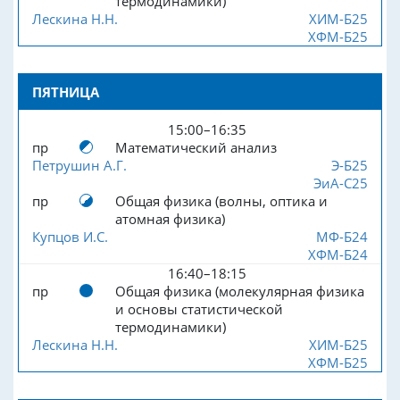
термодинамики)
Лескина Н.Н.
ХИМ-Б25
ХФМ-Б25
ПЯТНИЦА
15:00–16:35
пр
Математический анализ
Петрушин А.Г.
Э-Б25
ЭиА-С25
пр
Общая физика (волны, оптика и
атомная физика)
Купцов И.С.
МФ-Б24
ХФМ-Б24
16:40–18:15
пр
Общая физика (молекулярная физика
и основы статистической
термодинамики)
Лескина Н.Н.
ХИМ-Б25
ХФМ-Б25