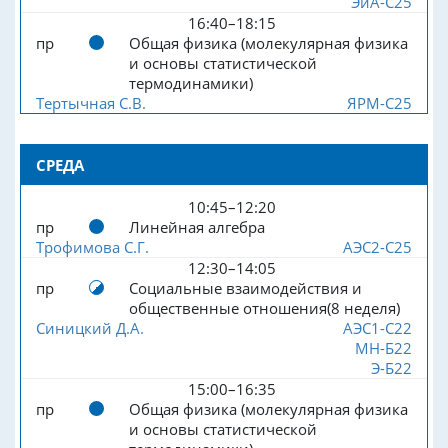
ЭиА-С25
16:40–18:15
пр
Общая физика (молекулярная физика
и основы статистической
термодинамики)
Тертычная С.В.
ЯРМ-С25
СРЕДА
10:45–12:20
пр
Линейная алгебра
Трофимова С.Г.
АЭС2-С25
12:30–14:05
пр
Социальные взаимодействия и
общественные отношения(8 неделя)
Синицкий Д.А.
АЭС1-С22
МН-Б22
Э-Б22
15:00–16:35
пр
Общая физика (молекулярная физика
и основы статистической