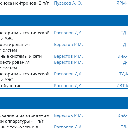
еноса нейтронов- 2 п/г
Пузаков А.Ю.
ЯРМ-
алгоритмы технической
Распопов Д.А.
ТД-
ки АЭС
оектирования
Берестов Р.М.
ТД-
и систем
ные системы и сети
Берестов Р.М.
ЭиА-
оектирования
Берестов Р.М.
ТД-
и систем
алгоритмы технической
Распопов Д.А.
ТД-
ки АЭС
 обучение
Распопов Д.А.
ИВТ-
ование и изготовление
Берестов Р.М.
ЭиА-
й аппаратуры - 1 п/г
ные технологии в
Распопов Д.А.
ТД-