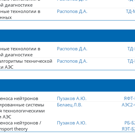
ой диагностике
ные технологии в
Распопов Д.А.
ТД-
анных
ные технологии в
Распопов Д.А.
ТД-
ой диагностике
алгоритмы технической
Распопов Д.А.
ТД-
ки АЭС
реноса нейтронов
Пузаков А.Ю.
ЯФТ-
ированные системы
Белаец Л.В.
АЭС2-
я технологическими
и АЭС
еноса нейтронов /
Пузаков А.Ю.
РБ-Б
nsport theory
ЯЭТ-Б