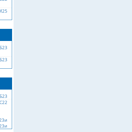
М25
Б23
Б23
Б23
С22
23и
23и