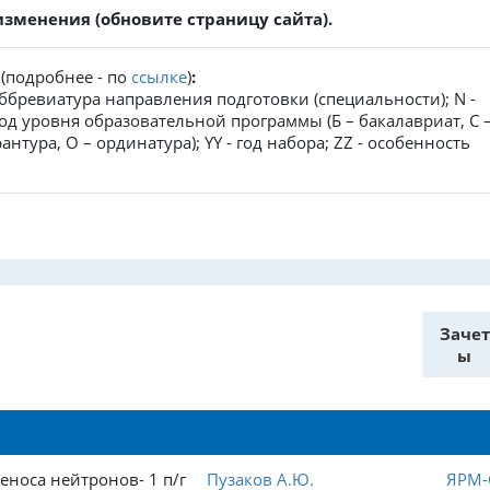
менения (обновите страницу сайта).
п
(подробнее - по
ссылке
)
:
 аббревиатура направления подготовки (специальности); N -
од уровня образовательной программы (Б – бакалавриат, С 
антура, О – ординатура); YY - год набора; ZZ - особенность
Зачет
ы
еноса нейтронов- 1 п/г
Пузаков А.Ю.
ЯРМ-