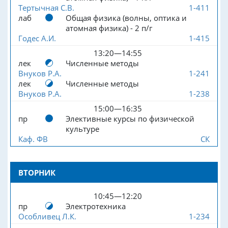
Тертычная С.В.
1-411
лаб
Общая физика (волны, оптика и
атомная физика) - 2 п/г
Годес А.И.
1-415
13:20—14:55
лек
Численные методы
Внуков Р.А.
1-241
лек
Численные методы
Внуков Р.А.
1-238
15:00—16:35
пр
Элективные курсы по физической
культуре
Каф. ФВ
СК
ВТОРНИК
10:45—12:20
пр
Электротехника
Особливец Л.К.
1-234