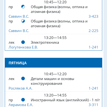
10:45—12:20
пр
Общая физика (волны, оптика и
атомная физика)
Саввин В.С.
3-423
пр
Общая физика (волны, оптика и
атомная физика)
Саввин В.С.
2-225
13:20—14:55
лек
Электротехника
Логутенкова Е.В.
1-241
ПЯТНИЦА
10:45—12:20
лек
Детали машин и основы
конструирования
Росляков А.А.
1-241
13:20—14:55
пр
Иностранный язык (английский) - 1 п/г
Аврамова Е.А.
3-311