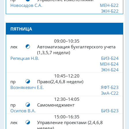
Новосадов С.А.
МЕН-Б22
ЭКН-Б22
ПЯТНИЦА
09:00–10:35
лек
Автоматизация бухгалтерского учета
(1,3,5,7 недели)
Репецкая Н.В.
БИЗ-Б24
МЕН-Б24
ЭКН-Б24
10:45–12:20
пр
Право(2,4,6,8 недели)
Вознякевич Е.Е.
ЯФТ-Б23
ЭиА-С22
12:30–14:05
пр
Самоменеджмент
Осипов В.А.
БИЗ-Б23
15:00–16:35
лек
Управление проектами (2,4,6,8
недели)