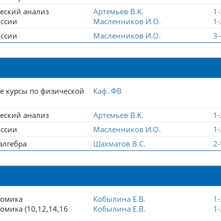
еский анализ
Артемьев В.К.
1
оссии
Масленников И.О.
1
оссии
Масленников И.О.
3
е курсы по физической
Каф. ФВ
еский анализ
Артемьев В.К.
1
оссии
Масленников И.О.
1
алгебра
Шахматов В.С.
2
номика
Кобылина Е.В.
1
мика (10,12,14,16
Кобылина Е.В.
1