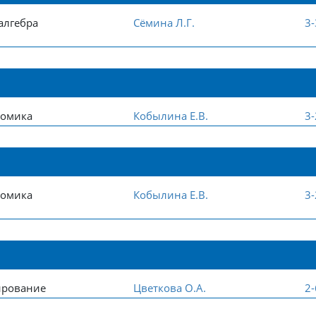
алгебра
Сёмина Л.Г.
3
номика
Кобылина Е.В.
3
номика
Кобылина Е.В.
3
ирование
Цветкова О.А.
2