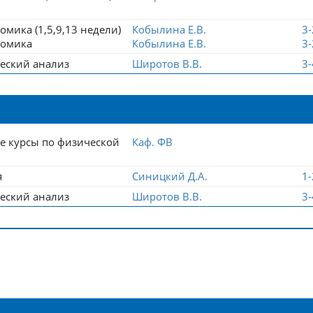
мика (1,5,9,13 недели)
Кобылина Е.В.
3
номика
Кобылина Е.В.
3
еский анализ
Широтов В.В.
3
е курсы по физической
Каф. ФВ
я
Синицкий Д.А.
1
еский анализ
Широтов В.В.
3