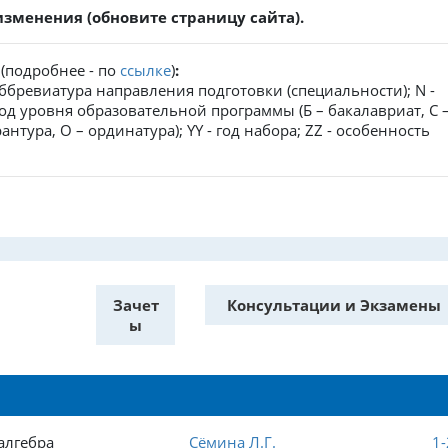
менения (обновите страницу сайта).
п
(подробнее - по
ссылке
)
:
 аббревиатура направления подготовки (специальности); N -
од уровня образовательной программы (Б – бакалавриат, С 
антура, О – ординатура); YY - год набора; ZZ - особенность
Зачет
Консультации и Экзамены
ы
алгебра
Сёмина Л.Г.
1