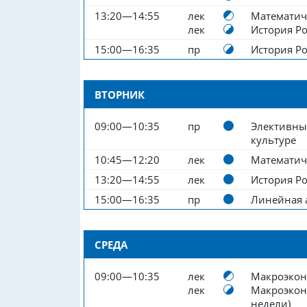
13:20—14:55
лек
Математич
лек
История Р
15:00—16:35
пр
История Р
ВТОРНИК
09:00—10:35
пр
Элективны
культуре
10:45—12:20
лек
Математич
13:20—14:55
лек
История Р
15:00—16:35
пр
Линейная 
СРЕДА
09:00—10:35
лек
Макроэко
лек
Макроэконо
недели)