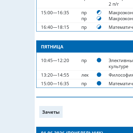
2 п/г
15:00—16:35
пр
Макроэконо
пр
Макроэко
16:40—18:15
пр
Математич
ПЯТНИЦА
10:45—12:20
пр
Элективны
культуре
13:20—14:55
лек
Философи
15:00—16:35
пр
Математич
Зачеты
01.06.2026 (ПОНЕДЕЛЬНИК)