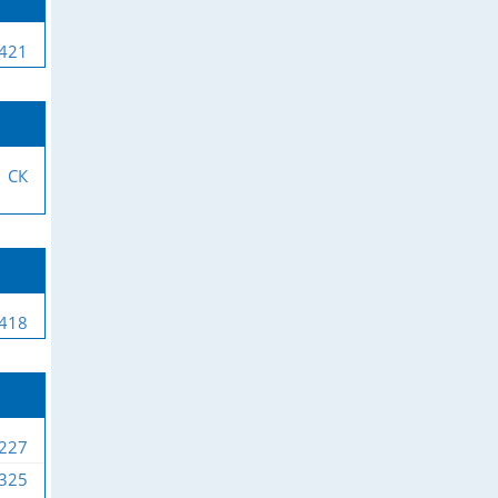
-421
СК
-418
-227
-325