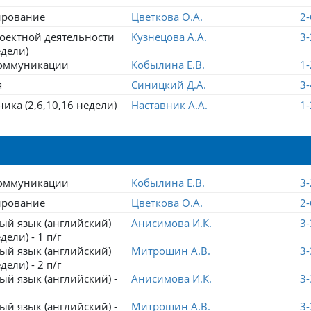
ирование
Цветкова О.А.
2
оектной деятельности
Кузнецова А.А.
3
едели)
оммуникации
Кобылина Е.В.
1
я
Синицкий Д.А.
3
ника (2,6,10,16 недели)
Наставник А.А.
1
оммуникации
Кобылина Е.В.
3
ирование
Цветкова О.А.
2
ый язык (английский)
Анисимова И.К.
3
дели) - 1 п/г
ый язык (английский)
Митрошин А.В.
3
дели) - 2 п/г
й язык (английский) -
Анисимова И.К.
3
й язык (английский) -
Митрошин А.В.
3