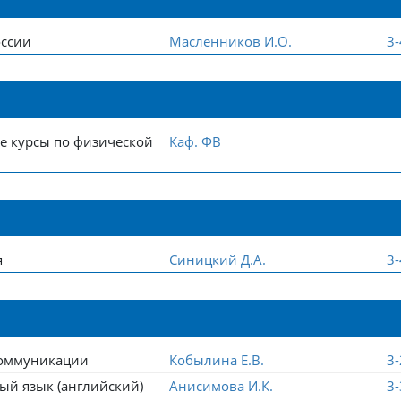
оссии
Масленников И.О.
3
е курсы по физической
Каф. ФВ
я
Синицкий Д.А.
3
оммуникации
Кобылина Е.В.
3
ый язык (английский)
Анисимова И.К.
3